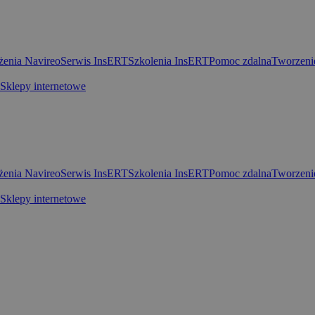
enia Navireo
Serwis InsERT
Szkolenia InsERT
Pomoc zdalna
Tworzeni
Sklepy internetowe
enia Navireo
Serwis InsERT
Szkolenia InsERT
Pomoc zdalna
Tworzeni
Sklepy internetowe