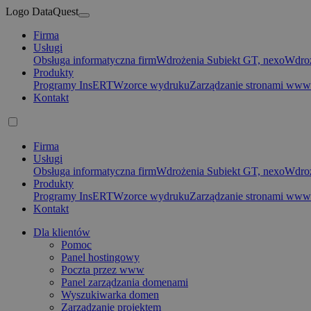
Logo DataQuest
Firma
Usługi
Obsługa informatyczna firm
Wdrożenia Subiekt GT, nexo
Wdroż
Produkty
Programy InsERT
Wzorce wydruku
Zarządzanie stronami www
Kontakt
Firma
Usługi
Obsługa informatyczna firm
Wdrożenia Subiekt GT, nexo
Wdroż
Produkty
Programy InsERT
Wzorce wydruku
Zarządzanie stronami www
Kontakt
Dla klientów
Pomoc
Panel hostingowy
Poczta przez www
Panel zarządzania domenami
Wyszukiwarka domen
Zarządzanie projektem