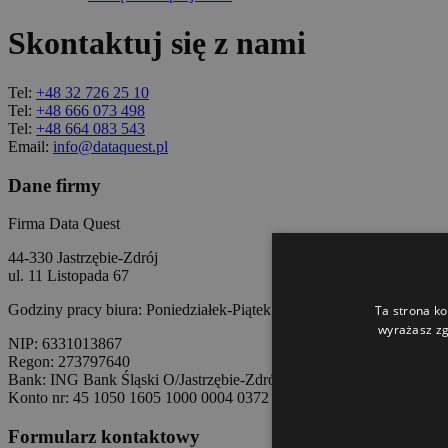
Skontaktuj się z nami
Tel:
+48 32 726 25 10
Tel:
+48 666 073 498
Tel:
+48 664 083 543
Email:
info@dataquest.pl
Dane firmy
Firma Data Quest
44-330 Jastrzębie-Zdrój
ul. 11 Listopada 67
Godziny pracy biura: Poniedziałek-Piątek - 8.00 - 16:00
Ta strona ko
wyrażasz zg
NIP: 6331013867
Regon: 273797640
Bank: ING Bank Śląski O/Jastrzębie-Zdrój
Konto nr: 45 1050 1605 1000 0004 0372 2424
Formularz kontaktowy